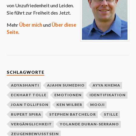
von Unzufriedenheit und Leiden.
Sie führt zur Freiheit des Jetzt.
Mehr
Über mich
und
Über diese
Seite
.
SCHLAGWORTE
ADYASHANTI
AJAHN SUMEDHO
AYYA KHEMA
ECKHART TOLLE
EMOTIONEN
IDENTIFIKATION
JOAN TOLLIFSON
KEN WILBER
MOOJI
RUPERT SPIRA
STEPHEN BATCHELOR
STILLE
VERGÄNGLICHKEIT
YOLANDE DURAN-SERRANO
ZEUGENBEWUSSTSEIN