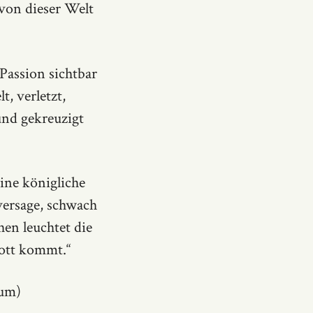
 von dieser Welt
Passion sichtbar
t, verletzt,
und gekreuzigt
ine königliche
ersage, schwach
en leuchtet die
Gott kommt.“
ium)