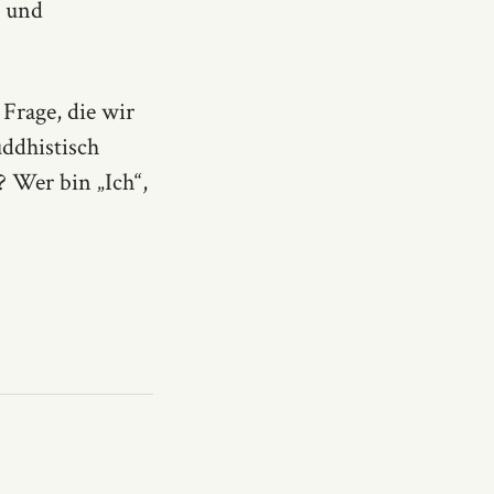
n und
 Frage, die wir
uddhistisch
? Wer bin „Ich“,