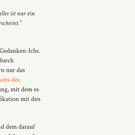
les ist nur ein
scheint.”
s Gedanken-Ichs.
 durch
rn nur das
eits des
ung, mit dem es
ifikation mit den
nd dem darauf