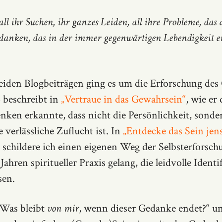
ll ihr Suchen, ihr ganzes Leiden, all ihre Probleme, das al
danken, das in der immer gegenwärtigen Lebendigkeit er
beiden Blogbeiträgen ging es um die Erforschung de
beschreibt in
„Vertraue in das Gewahrsein“
, wie er
enken erkannte, dass nicht die Persönlichkeit, sonde
verlässliche Zuflucht ist. In
„Entdecke das Sein jens
schildere ich einen eigenen Weg der Selbsterforsch
Jahren spiritueller Praxis gelang, die leidvolle Ident
sen.
„Was bleibt
von mir
, wenn dieser Gedanke endet?“ u