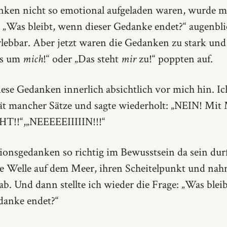
ken nicht so emotional aufgeladen waren, wurde m
 „Was bleibt, wenn dieser Gedanke endet?“ augenbli
rlebbar. Aber jetzt waren die Gedanken zu stark und
es um
mich
!“ oder „Das steht
mir
zu!“ poppten auf.
iese Gedanken innerlich absichtlich vor mich hin. Ich
ät mancher Sätze und sagte wiederholt: „NEIN! Mit
T!!“,„NEEEEEIIIIIN!!!“
nsgedanken so richtig im Bewusstsein da sein durf
ine Welle auf dem Meer, ihren Scheitelpunkt und na
 ab. Und dann stellte ich wieder die Frage: „Was blei
danke endet?“