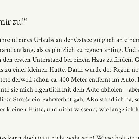
mir zu!“
ährend eines Urlaubs an der Ostsee ging ich an ein
and entlang, als es plötzlich zu regnen anfing. Und z
m den ersten Unterstand bei einem Haus zu finden. 
bis zu einer kleinen Hütte. Dann wurde der Regen no
ete derweil schon ca. 400 Meter entfernt im Auto. 
nte sie mich eigentlich mit dem Auto abholen – aber
 diese Straße ein Fahrverbot gab. Also stand ich da, s
er kleinen Hütte, und nicht wissend, wie lange ich hi
s kann doch jetzt nicht wahr sein! Wieso holt sie 