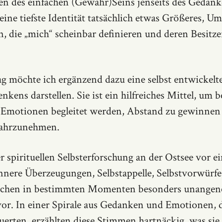
en des einfachen (Gewahr)Seins jenseits des Gedan
eine tiefste Identität tatsächlich etwas Größeres, Um
, die „mich“ scheinbar definieren und deren Besitzer
ag möchte ich ergänzend dazu eine selbst entwickelt
nkens darstellen. Sie ist ein hilfreiches Mittel, um 
 Emotionen begleitet werden, Abstand zu gewinnen
wahrzunehmen.
spirituellen Selbsterforschung an der Ostsee vor ei
nnere Überzeugungen, Selbstappelle, Selbstvorwürf
schen in bestimmten Momenten besonders unange
r. In einer Spirale aus Gedanken und Emotionen, d
uerten, erzählten diese Stimmen hartnäckig, was sie 