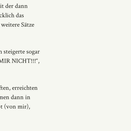
it der dann
cklich das
 weitere Sätze
 steigerte sogar
 MIR NICHT!!!“,
ten, erreichten
hmen dann in
bt (von mir),