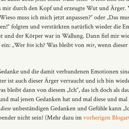
s mir durch den Kopf und erzeugte Wut und Ärger. 
ieso muss ich mich jetzt anpassen?“ oder „Das mus
en!“ folgten und verstärkten natürlich wieder die E
ist und der Körper war in Wallung. Dann fiel mir wi
e ein: „Wer
bin
ich? Was bleibt von
mir
, wenn diese
 Gedanke und die damit verbundenen Emotionen sind
ter ist auch dieser Ärger verraucht und ich bin wie
as bleibt dann von diesem „Ich“, das ich doch als dau
und mal jenen Gedanken hat und mal diese und mal
t
diese
unbeständigen Gedanken und Gefühle kann „Ich
bender nicht sein! (Mehr dazu im
vorherigen Blogart