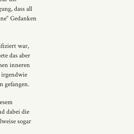
ung, dass all
eine“ Gedanken
iziert war,
ete das aber
chen inneren
: irgendwie
en gefangen.
iesem
nd dabei die
lweise sogar