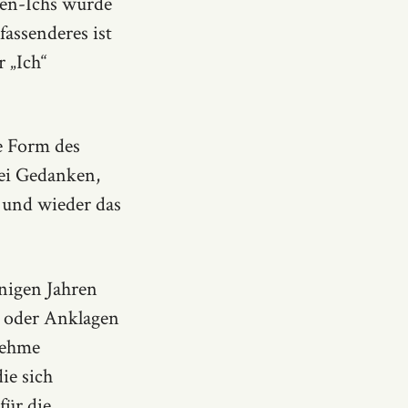
ken-Ichs wurde
fassenderes ist
 „Ich“
e Form des
bei Gedanken,
 und wieder das
nigen Jahren
e oder Anklagen
nehme
ie sich
für die