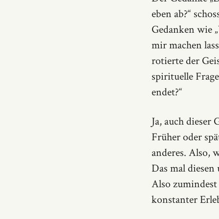
eben ab?“ schos
Gedanken wie „W
mir machen lass
rotierte der Ge
spirituelle Frag
endet?“
Ja, auch dieser
Früher oder spä
anderes. Also, w
Das mal diesen 
Also zumindes
konstanter Erle