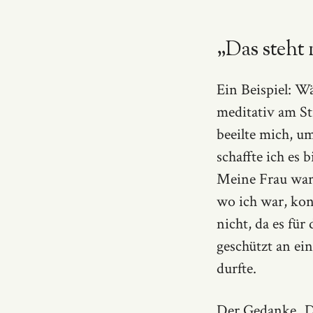
„Das steht 
Ein Beispiel: W
meditativ am Str
beeilte mich, u
schaffte ich es 
Meine Frau wart
wo ich war, kon
nicht, da es für
geschützt an ein
durfte.
Der Gedanke „Da