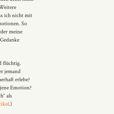
Weitere
s ich nicht mit
motionen. So
eder meine
r Gedanke
 flüchtig.
der jemand
erhaft erlebe?
 jene Emotion?
“ als
ikel
.)