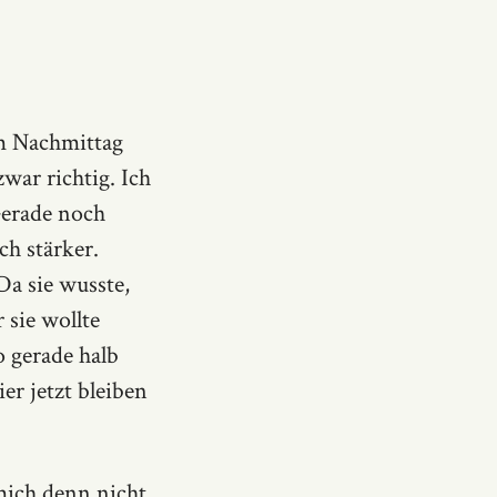
em Nachmittag
war richtig. Ich
Gerade noch
ch stärker.
Da sie wusste,
 sie wollte
o gerade halb
er jetzt bleiben
mich denn nicht