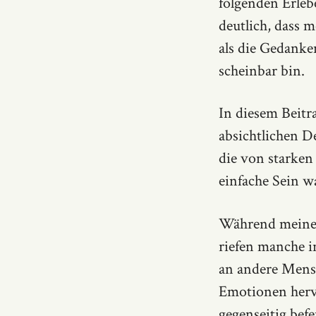
folgenden Erleb
deutlich, dass m
als die Gedanken
scheinbar bin.
In diesem Beitr
absichtlichen De
die von starken
einfache Sein 
Während meiner 
riefen manche i
an andere Men
Emotionen hervo
gegenseitig befe